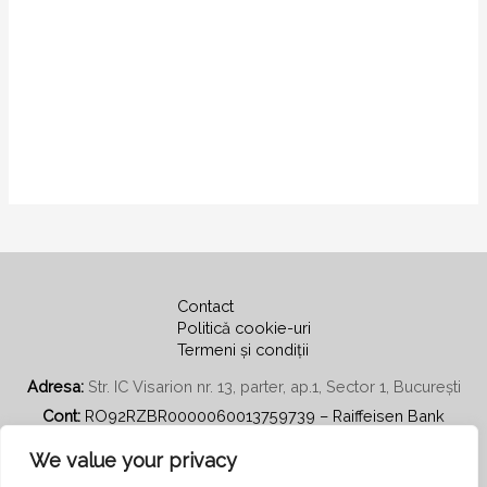
Contact
Politică cookie-uri
Termeni și condiții
Adresa:
Str. IC Visarion nr. 13, parter, ap.1, Sector 1, București
Cont:
RO92RZBR0000060013759739 – Raiffeisen Bank
Email:
secretariat@psihoterapiecentratapepersoana.ro
We value your privacy