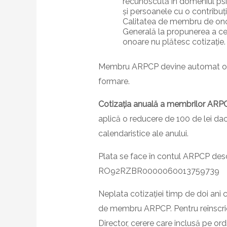
recunoscută în domeniul
psi
și persoanele cu o contribuți
Calitatea de membru de ono
Generală la propunerea a cel
onoare nu
plătesc cotizație.
Membru ARPCP devine automat ori
formare.
Cotizația anuală a membrilor ARP
aplică o reducere de 100 de lei dac
calendaristice ale anului.
Plata se face în contul ARPCP desc
RO92RZBR0000060013759739
Neplata cotizației timp de doi ani c
de membru ARPCP. Pentru reînscrier
Director, cerere care inclusă pe ord