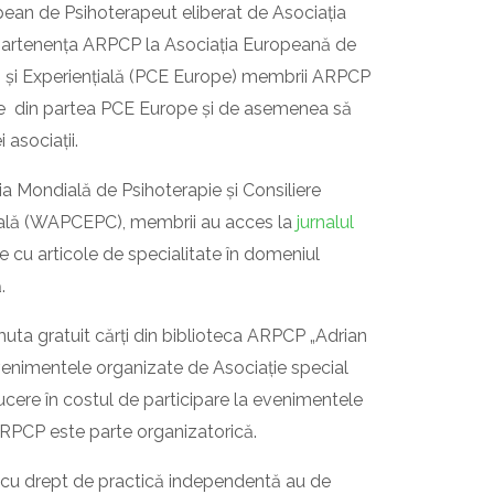
opean de Psihoterapeut eliberat de Asociația
partenența ARPCP la Asociația Europeană de
 și Experiențială (PCE Europe) membrii ARPCP
care din partea PCE Europe și de asemenea să
 asociații.
a Mondială de Psihoterapie și Consiliere
ială (WAPCEPC), membrii au acces la
jurnalul
e cu articole de specialitate în domeniul
.
a gratuit cărți din biblioteca ARPCP „Adrian
venimentele organizate de Asociație special
ucere în costul de participare la evenimentele
 ARPCP este parte organizatorică.
 cu drept de practică independentă au de