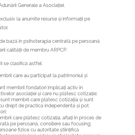
dunării Generale a Asociației.
clusiv la anumite resurse și informații pe
tor.
 de bază în psihoterapia centrată pe persoană
erii calității de membru ARPCP.
i se clasifică astfel:
brii care au participat la patrimoniul și
nt membrii fondatori implicați activ în
tivelor asociației și care nu plătesc cotizație;
 sunt membrii care plătesc cotizația și sunt
cu drept de practică independentă și pot
ri;
brii care plătesc cotizația, aflați în proces de
rată pe persoană, consiliere sau focusing;
oane fizice cu autoritate științifică