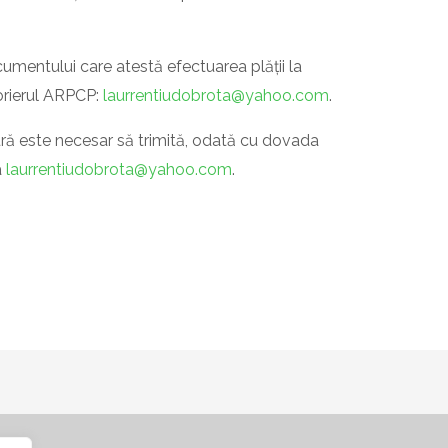
umentului care atestă efectuarea plății la
orierul ARPCP:
laurrentiudobrota@
yahoo.com
.
ră este necesar să trimită, odată cu dovada
a
laurrentiudobrota@
yahoo.com
.