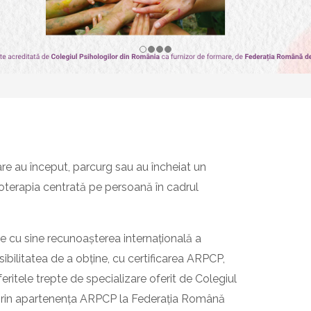
 au început, parcurg sau au încheiat un
oterapia centrată pe persoană în cadrul
cu sine recunoașterea internațională a
posibilitatea de a obține, cu certificarea ARPCP,
feritele trepte de specializare oferit de Colegiul
– prin apartenența ARPCP la Federația Română