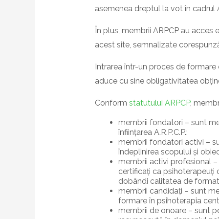
asemenea dreptul la vot în cadrul A
În plus, membrii ARPCP au acces ex
acest site, semnalizate corespunză
Intrarea într-un proces de formare
aduce cu sine obligativitatea obțin
Conform
statutului ARPCP
, m
embri
membrii fondatori – sunt mem
înființarea A.R.P.C.P.;
membrii fondatori activi – su
îndeplinirea scopului și
obiec
membrii activi profesional –
certificați ca
psihoterapeuți 
dobândi calitatea de formato
membrii candidați – sunt mem
formare în
psihoterapia cent
membrii de onoare – sunt pers