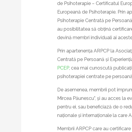
de Psihoterapie – Certificatul Eur
Europeană de Psihoterapie. Prin a
Psihoterapie Centrată pe Persoană
au posibilitatea să obțină certifi
devină membri individuali ai acestei
Prin apartenența ARPCP la Asociați
Centrată pe Persoană și Experienț
PCEP
, cea mai cunoscută publicați
psihoterapiei centrate pe persoană
De asemenea, membrii pot împrumut
Mircea Păunescu”, și au acces la e
pentru ei, sau beneficiază de o red
naționale și internaționale la care
Membrii ARPCP care au certificare