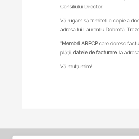
Consiliului Director.
Vă rugăm să trimiteți o copie a doc
adresa lui Laurențiu Dobrotă, Trez
*Membrii ARPCP
care doresc factu
plății,
datele de facturare
, la adres
Vă mulțumim!