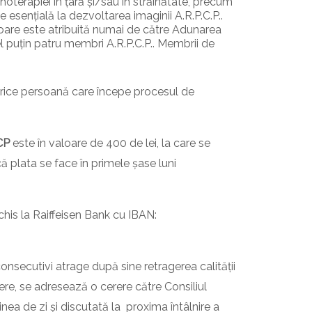
hoterapiei în țară și/sau în străinătate, precum
e esențială la
dezvoltarea imaginii A.R.P.C.P..
are este atribuită numai de către
Adunarea
 puțin patru membri A.R.P.C.P.. Membrii de
ce persoană care începe procesul de
CP
este în valoare de 400 de lei, la care se
ă plata se face în primele șase luni
his la Raiffeisen Bank cu IBAN:
onsecutivi atrage după sine retragerea calității
e, se adresează o cerere către Consiliul
inea de zi și discutată la proxima întâlnire a