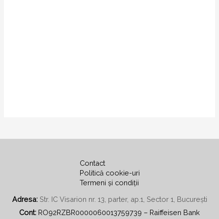
Contact
Politică cookie-uri
Termeni și condiții
Adresa:
Str. IC Visarion nr. 13, parter, ap.1, Sector 1, București
Cont:
RO92RZBR0000060013759739 – Raiffeisen Bank