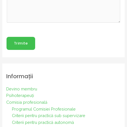
n
*
Trimite
Informații
Devino membru
Psihoterapeuți
Comisia profesională
Programul Comisiei Profesionale
Criterii pentru practică sub supervizare
Criterii pentru practică autonomă