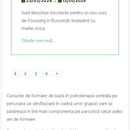
23/03/2024
→
13/01/2025
Sunt deschise înscrierile pentru un nou curs
de Focusing în București, începând cu
martie 2024.
Citește mai mult ...
1
2
3
4
»
Cursurile de formare de bază în psihoterapia centrată pe
persoană se desfășoară în cadrul unor grupuri care își
păstrează în linii mari componența pe parcursul celor patru
ani de formare.