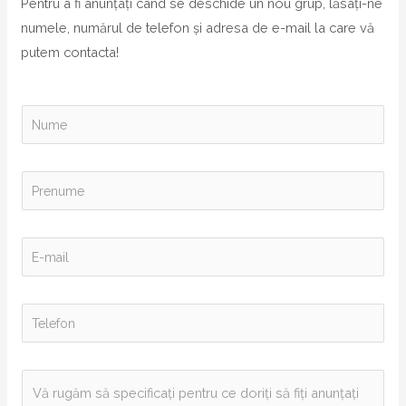
Pentru a fi anunțați când se deschide un nou grup, lăsați-ne
numele, numărul de telefon și adresa de e-mail la care vă
putem contacta!
N
u
m
e
P
*
r
e
n
E
u
-
m
m
e
a
*
T
i
e
l
l
*
e
f
o