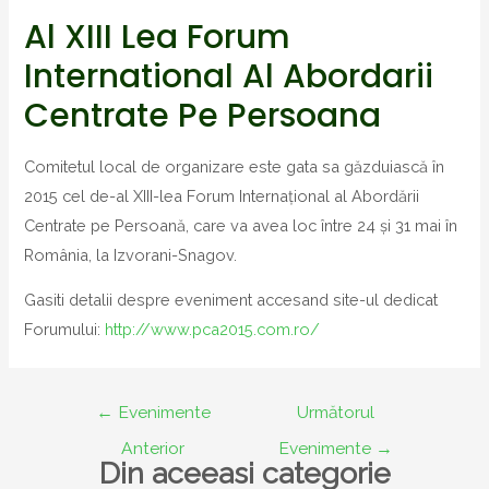
Al XIII Lea Forum
International Al Abordarii
Centrate Pe Persoana
Comitetul local de organizare este gata sa găzduiască în
2015 cel de-al XIII-lea Forum Internațional al Abordării
Centrate pe Persoană, care va avea loc între 24 și 31 mai în
România, la Izvorani-Snagov.
Gasiti detalii despre eveniment accesand site-ul dedicat
Forumului:
http://www.pca2015.com.ro/
Navigare
←
Evenimente
Următorul
în
Anterior
Evenimente
→
articole
Din aceeasi categorie