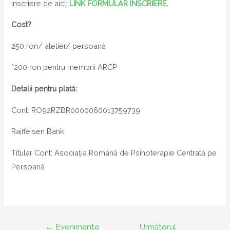
inscriere de aici:
LINK FORMULAR ÎNSCRIERE
.
Cost?
250 ron/ atelier/ persoană
*200 ron pentru membrii ARCP
Detalii pentru plată:
Cont: RO92RZBR0000060013759739
Raiffeisen Bank
Titular Cont: Asociația Română de Psihoterapie Centrată pe
Persoană
Navigare
←
Evenimente
Următorul