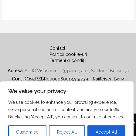
Contact
Politică cookie-uri
Termeni și condiții
Adresa:
Str. IC Visarion nr. 13, parter, ap.1, Sector 1, București
Cont:
RO92RZBR0000060013759739 – Raiffeisen Bank
Email:
secretariat@psihoterapiecentratapepersoana.ro
We value your privacy
We use cookies to enhance your browsing experience,
serve personalised ads or content, and analyse our traffic.
By clicking "Accept All", you consent to our use of cookies.
Copyright © 2026 Asociația Română de Psihoterapie Centrată pe
Persoană
Customise
Reject All
Accept All