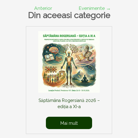
în
Anterior
Evenimente
→
articole
Din aceeasi categorie
Săptămâna Rogersiană 2026 –
ediția a XI-a
Mai mult