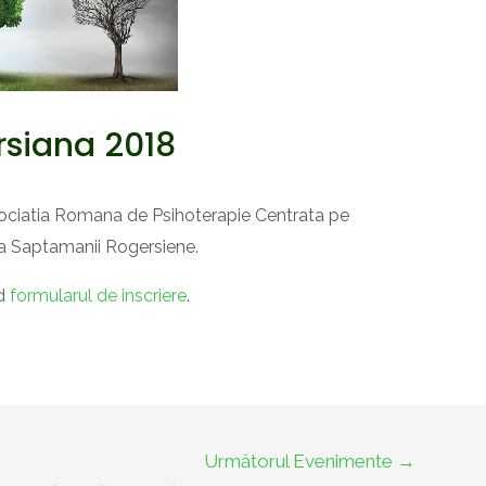
siana 2018
ociatia Romana de Psihoterapie Centrata pe
 a Saptamanii Rogersiene.
nd
formularul de inscriere
.
Următorul Evenimente
→