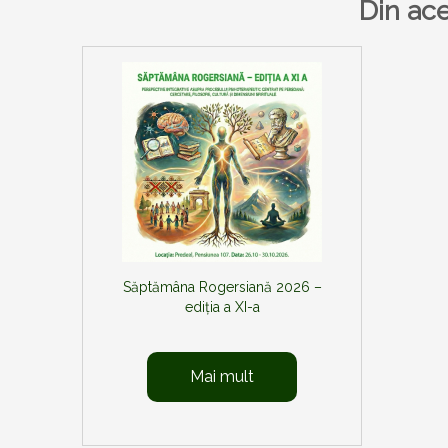
Din ace
articole
Săptămâna Rogersiană 2026 –
ediția a XI-a
Mai mult