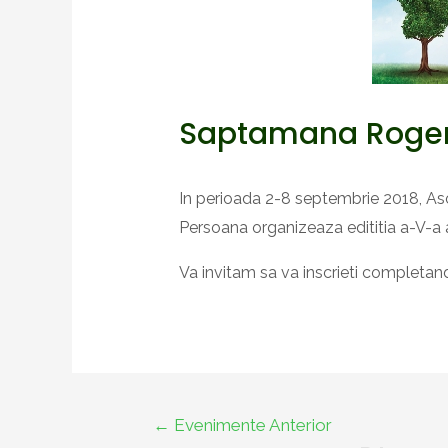
Saptamana Roger
In perioada 2-8 septembrie 2018, As
Persoana organizeaza edititia a-V-a
Va invitam sa va inscrieti completa
Navigare
←
Evenimente Anterior
în