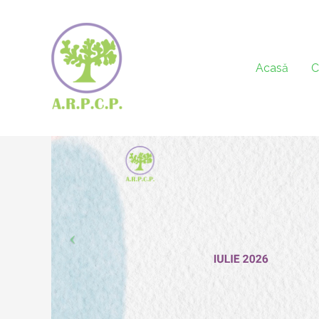
Acasă
C