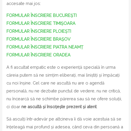
accesate mai jos:
FORMULAR ÎNSCRIERE BUCUREȘTI
FORMULAR ÎNSCRIERE TIMIȘOARA
FORMULAR ÎNSCRIERE PLOIEȘTI
FORMULAR ÎNSCRIERE BRAȘOV
FORMULAR ÎNSCRIERE PIATRA NEAMȚ
FORMULAR ÎNSCRIERE ORADEA
A fi ascultat empatic este o experiență specială în urma
căreia putem să ne simțim eliberați, mai liniștiți și împăcați
cu noi înșine. Cel care ne ascultă nu are o agendă
personală, nu ne dezbate punctul de vedere, nu ne critică,
nu încearcă să ne schimbe părerea sau să ne ofere soluții,
ci doar
ne ascultă și însoțește prezent și atent
.
Să asculți într-adevăr pe altcineva îi dă voie acestuia să se
înțeleagă mai profund și adesea, când ceva din persoană a