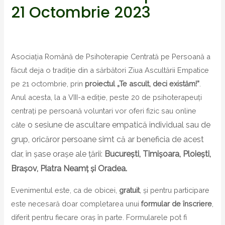
21 Octombrie 2023
Asociația Română de Psihoterapie Centrată pe Persoană a
făcut deja o tradiție din a sărbători Ziua Ascultării Empatice
pe 21 octombrie, prin
proiectul „Te ascult, deci existăm!”
.
Anul acesta, la a VIII-a ediție, peste 20 de psihoterapeuți
centrați pe persoană voluntari vor oferi fizic sau online
o sesiune de ascultare empatică individual sau de
câte
grup, oricăror persoane simt că ar beneficia de acest
dar, în șase orașe ale țării:
București, Timișoara, Ploiești,
Brașov, Piatra Neamț și Oradea.
Evenimentul este, ca de obicei,
gratuit
, și pentru participare
este necesară doar completarea unui
formular de înscriere
,
diferit pentru fiecare oraș în parte. Formularele pot fi