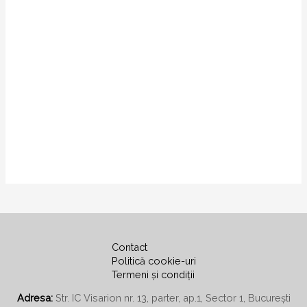
Contact
Politică cookie-uri
Termeni și condiții
Adresa:
Str. IC Visarion nr. 13, parter, ap.1, Sector 1, București