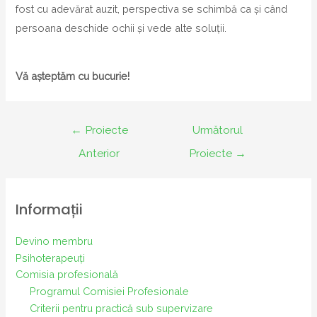
fost cu adevărat auzit, perspectiva se schimbă ca și când
persoana deschide ochii și vede alte soluții.
Vă așteptăm cu bucurie!
Navigare
←
Proiecte
Următorul
în
Anterior
Proiecte
→
articole
Informații
Devino membru
Psihoterapeuți
Comisia profesională
Programul Comisiei Profesionale
Criterii pentru practică sub supervizare