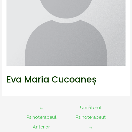
Eva Maria Cucoaneș
Navigare
←
Următorul
în
Psihoterapeut
Psihoterapeut
articole
Anterior
→