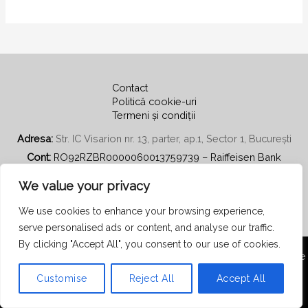
Contact
Politică cookie-uri
Termeni și condiții
Adresa:
Str. IC Visarion nr. 13, parter, ap.1, Sector 1, București
Cont:
RO92RZBR0000060013759739 – Raiffeisen Bank
Email:
secretariat@psihoterapiecentratapepersoana.ro
We value your privacy
We use cookies to enhance your browsing experience,
serve personalised ads or content, and analyse our traffic.
By clicking "Accept All", you consent to our use of cookies.
Copyright © 2026 Asociația Română de Psihoterapie Centrată pe
Persoană
Customise
Reject All
Accept All