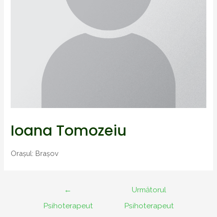
Ioana Tomozeiu
Orașul: Brașov
Navigare
←
Următorul
în
Psihoterapeut
Psihoterapeut
articole