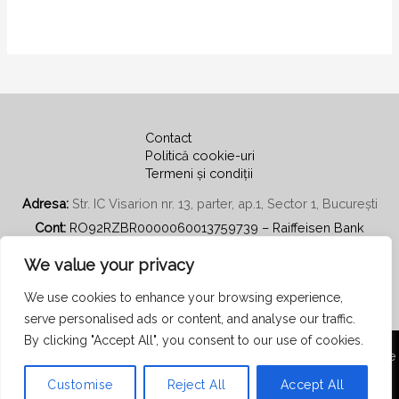
Contact
Politică cookie-uri
Termeni și condiții
Adresa:
Str. IC Visarion nr. 13, parter, ap.1, Sector 1, București
Cont:
RO92RZBR0000060013759739 – Raiffeisen Bank
Email:
secretariat@psihoterapiecentratapepersoana.ro
We value your privacy
We use cookies to enhance your browsing experience,
serve personalised ads or content, and analyse our traffic.
By clicking "Accept All", you consent to our use of cookies.
Copyright © 2026 Asociația Română de Psihoterapie Centrată pe
Persoană
Customise
Reject All
Accept All