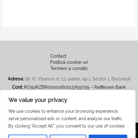
Contact
Politică cookie-uri
Termeni și condiții
Adresa:
Str. IC Visarion nr. 13, parter, ap.1, Sector 1, București
Cont:
RO92RZBR0000060013759739 – Raiffeisen Bank
Email:
secretariat@psihoterapiecentratapepersoana.ro
We value your privacy
We use cookies to enhance your browsing experience,
serve personalised ads or content, and analyse our traffic.
By clicking "Accept All", you consent to our use of cookies.
Copyright © 2026 Asociația Română de Psihoterapie Centrată pe