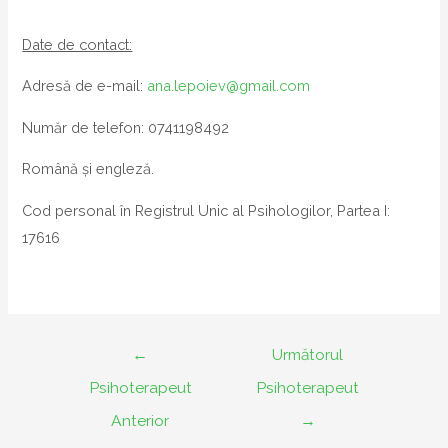
Date de contact:
Adresă de e-mail:
ana.lepoiev@gmail.com
Număr de telefon: 0741198492
Română și engleză.
Cod personal în Registrul Unic al Psihologilor, Partea I:
17616
Navigare
←
Următorul
în
Psihoterapeut
Psihoterapeut
articole
Anterior
→