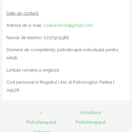
Date de contact:
Adresă de e-mail:
ozana.miron@gmail.com
Număr de telefon: 0727909386
Domenii de competență: psihoterapie individuală pentru
adulți
Limbile română și engleză
Cod personal în Registrul Unic al Psihologilor, Partea I:
09578
Navigare
←
Următorul
în
Psihoterapeut
Psihoterapeut
articole
Anterior
→