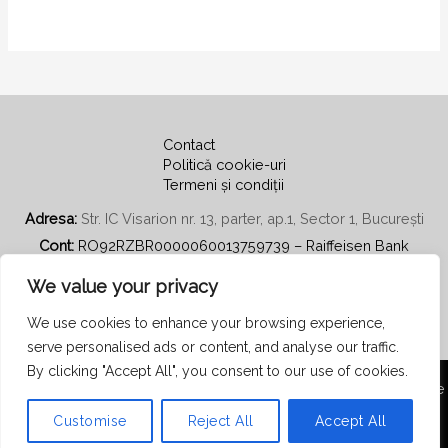
Contact
Politică cookie-uri
Termeni și condiții
Adresa:
Str. IC Visarion nr. 13, parter, ap.1, Sector 1, București
Cont:
RO92RZBR0000060013759739 – Raiffeisen Bank
Email:
secretariat@psihoterapiecentratapepersoana.ro
We value your privacy
We use cookies to enhance your browsing experience,
serve personalised ads or content, and analyse our traffic.
By clicking "Accept All", you consent to our use of cookies.
Copyright © 2026 Asociația Română de Psihoterapie Centrată pe
Persoană
Customise
Reject All
Accept All