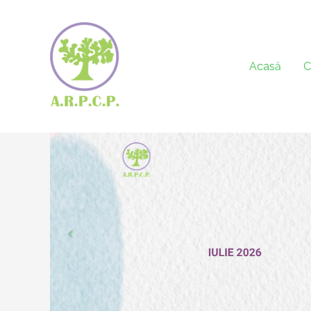
Acasă
C