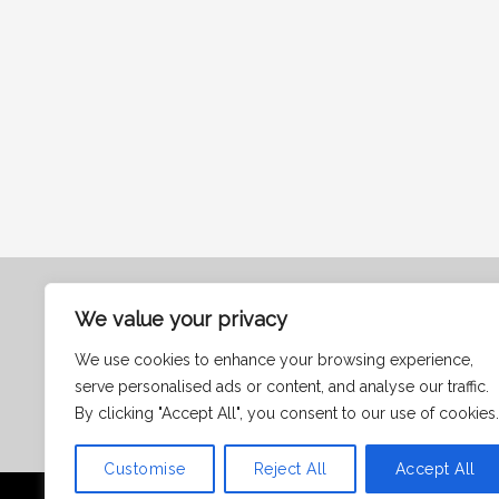
We value your privacy
Contact
Politică cookie-uri
We use cookies to enhance your browsing experience,
Termeni și condiții
serve personalised ads or content, and analyse our traffic.
By clicking "Accept All", you consent to our use of cookies.
Customise
Reject All
Accept All