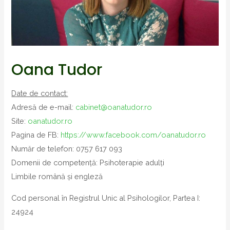
Oana Tudor
Date de contact:
Adresă de e-mail:
cabinet@oanatudor.ro
Site:
oanatudor.ro
Pagina de FB:
https://www.facebook.com/oanatudor.ro
Număr de telefon: 0757 617 093
Domenii de competență: Psihoterapie adulți
Limbile română și engleză
Cod personal în Registrul Unic al Psihologilor, Partea I:
24924