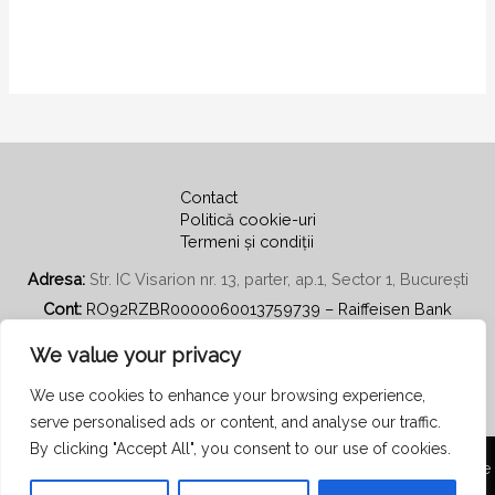
Contact
Politică cookie-uri
Termeni și condiții
Adresa:
Str. IC Visarion nr. 13, parter, ap.1, Sector 1, București
Cont:
RO92RZBR0000060013759739 – Raiffeisen Bank
Email:
secretariat@psihoterapiecentratapepersoana.ro
We value your privacy
We use cookies to enhance your browsing experience,
serve personalised ads or content, and analyse our traffic.
By clicking "Accept All", you consent to our use of cookies.
Copyright © 2026 Asociația Română de Psihoterapie Centrată pe