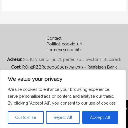
Contact
Politică cookie-uri
Termeni și condiții
Adresa:
Str. IC Visarion nr. 13, parter, ap.1, Sector 1, București
Cont:
RO92RZBR0000060013759739 – Raiffeisen Bank
Email:
secretariat@psihoterapiecentratapepersoana.ro
We value your privacy
We use cookies to enhance your browsing experience,
serve personalised ads or content, and analyse our traffic.
By clicking "Accept All", you consent to our use of cookies.
Copyright © 2026 Asociația Română de Psihoterapie Centrată pe
Persoană
Customise
Reject All
Accept All