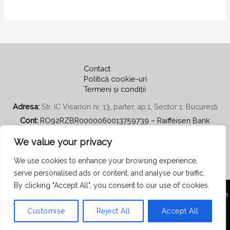
Contact
Politică cookie-uri
Termeni și condiții
Adresa:
Str. IC Visarion nr. 13, parter, ap.1, Sector 1, București
Cont:
RO92RZBR0000060013759739 – Raiffeisen Bank
Email:
secretariat@psihoterapiecentratapepersoana.ro
We value your privacy
We use cookies to enhance your browsing experience,
serve personalised ads or content, and analyse our traffic.
By clicking "Accept All", you consent to our use of cookies.
Copyright © 2026 Asociația Română de Psihoterapie Centrată pe
Persoană
Customise
Reject All
Accept All