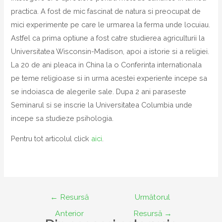
practica. A fost de mic fascinat de natura si preocupat de
mici experimente pe care le urmarea la ferma unde locuiau.
Astfel ca prima optiune a fost catre studierea agriculturii la
Universitatea Wisconsin-Madison, apoi a istorie si a religiei.
La 20 de ani pleaca in China la o Conferinta internationala
pe teme religioase si in urma acestei experiente incepe sa
se indoiasca de alegerile sale. Dupa 2 ani paraseste
Seminarul si se inscrie la Universitatea Columbia unde
incepe sa studieze psihologia.
Pentru tot articolul click
aici
.
Navigare
←
Resursă
Următorul
în
Anterior
Resursă
→
articole