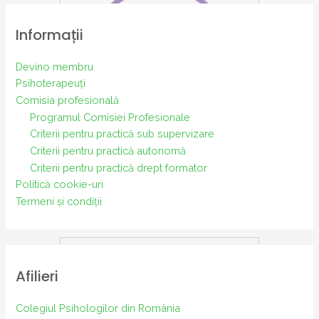
Informații
Devino membru
Psihoterapeuți
Comisia profesională
Programul Comisiei Profesionale
Criterii pentru practică sub supervizare
Procedură. Obținerea
Criterii pentru practică autonomă
diplomei de Psihoterapeut
Criterii pentru practică drept formator
autonom
Politică cookie-uri
Mai mult
Termeni și condiții
Afilieri
Colegiul Psihologilor din România