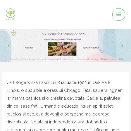
Mai
Men
Carl Rogers s-a nascut in 8 ianuarie 1902 in Oak Park,
Illinois, o suburbie a orasului Chicago. Tatal sau era inginer
iar mama casnica si o crestina devotata. Carl e al patrulea
din cei sase frati. Urmand o educatie intr-un spirit strict
religios si etic, el a devenit o persoana mai degraba
disciplinata, izolata si independenta si a dobandit o
intelegere si o apreciere pentru metode stiintifice in lumea