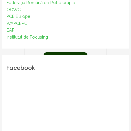
Federația Română de Psihoterapie
OGWG
PCE Europe
WAPCEPC
EAP
Despre psihoterapie – citat din
Institutul de Focusing
„A deveni o persoană”
Mai mult
Facebook