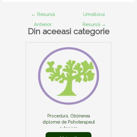
Navigare
←
Resursă
Următorul
în
Anterior
Resursă
→
articole
Din aceeasi categorie
Procedură. Obținerea
diplomei de Psihoterapeut
autonom