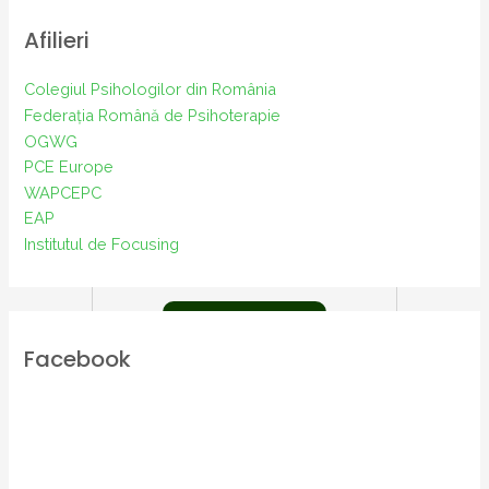
Afilieri
Colegiul Psihologilor din România
Federația Română de Psihoterapie
OGWG
PCE Europe
WAPCEPC
EAP
Procedură. Obținerea
Institutul de Focusing
diplomei de Psihoterapeut sub
supervizare
Mai mult
Facebook